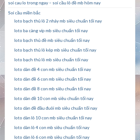
soi cau lo trong ngay – soi cầu lô đề mb hôm nay
Soi cầu miền bắc
loto bạch thủ lô 2 nháy mb siêu chuẩn tối nay
loto ba càng víp mb siêu chuẩn tối nay
loto bạch thủ đề mb siêu chuẩn tối nay
loto bạch thủ lô kép mb siêu chuẩn tối nay
loto bạch thủ lô mb siêu chuẩn tối nay
loto dàn đề 4 con mb siêu chuẩn tối nay
loto dàn đề 6 con mb siêu chuẩn tối nay
loto dàn đề 8 con mb siêu chuẩn tối nay
loto dàn đề 10 con mb siêu chuẩn tối nay
loto dàn đề đầu đuôi mb siêu chuẩn tối nay
loto dàn lô 10 con mb siêu chuẩn tối nay
loto dàn lô 4 con mb siêu chuẩn tối nay
loto dàn lô 6 con mb siêu chuẩn tối nay