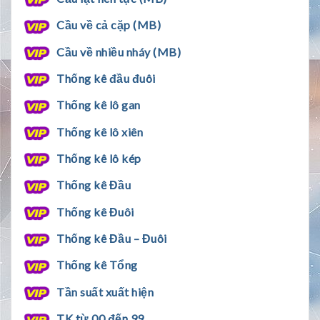
Cầu về cả cặp (MB)
Cầu về nhiều nháy (MB)
Thống kê đầu đuôi
Thống kê lô gan
Thống kê lô xiên
Thống kê lô kép
Thống kê Đầu
Thống kê Đuôi
Thống kê Đầu – Đuôi
Thống kê Tổng
Tần suất xuất hiện
TK từ 00 đến 99