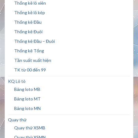
Thống kê lô xiên
Thống kê lô kép
Thống kê Đầu
Thống kê Đuôi
Thống kê Đầu – Đuôi
Thống kê Tổng
Tần suất xuất hiện
TK từ 00 đến 99
KQ Lô tô
Bảng loto MB
Bảng loto MT
Bảng loto MN
Quay thử
Quay thử XSMB
Quay thử XSMN