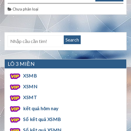
Chưa phân loại
Search
LÔ 3 MIỀN
XSMB
XSMN
XSMT
kết quả hôm nay
Sổ kết quả XSMB
Sổ kết quả XSMN