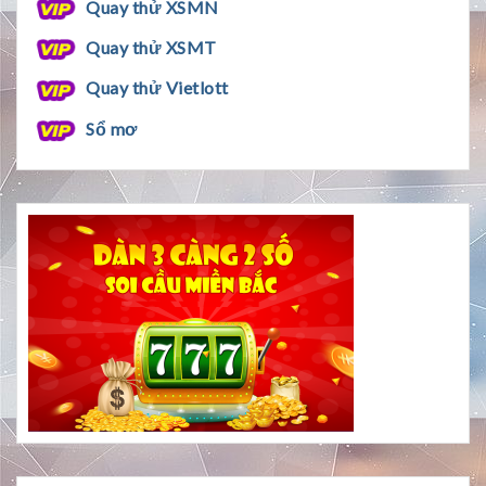
Quay thử XSMN
Quay thử XSMT
Quay thử Vietlott
Sổ mơ