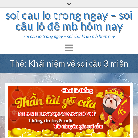
Skip
soi cau lo trong ngay – soi
to
content
cầu lô đề mb hôm nay
soi cau lo trong ngay – soi cầu lô đề mb hôm nay
Thẻ:
Khái niệm về soi cầu 3 miền