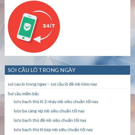
SOI CẦU LÔ TRONG NGÀY
soi cau lo trong ngay – soi cầu lô đề mb hôm nay
Soi cầu miền bắc
loto bạch thủ lô 2 nháy mb siêu chuẩn tối nay
loto ba càng víp mb siêu chuẩn tối nay
loto bạch thủ đề mb siêu chuẩn tối nay
loto bạch thủ lô kép mb siêu chuẩn tối nay