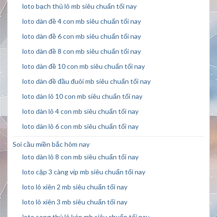
loto bạch thủ lô mb siêu chuẩn tối nay
loto dàn đề 4 con mb siêu chuẩn tối nay
loto dàn đề 6 con mb siêu chuẩn tối nay
loto dàn đề 8 con mb siêu chuẩn tối nay
loto dàn đề 10 con mb siêu chuẩn tối nay
loto dàn đề đầu đuôi mb siêu chuẩn tối nay
loto dàn lô 10 con mb siêu chuẩn tối nay
loto dàn lô 4 con mb siêu chuẩn tối nay
loto dàn lô 6 con mb siêu chuẩn tối nay
Soi cầu miền bắc hôm nay
loto dàn lô 8 con mb siêu chuẩn tối nay
loto cặp 3 càng víp mb siêu chuẩn tối nay
loto lô xiên 2 mb siêu chuẩn tối nay
loto lô xiên 3 mb siêu chuẩn tối nay
loto song thủ lô kép mb siêu chuẩn tối nay