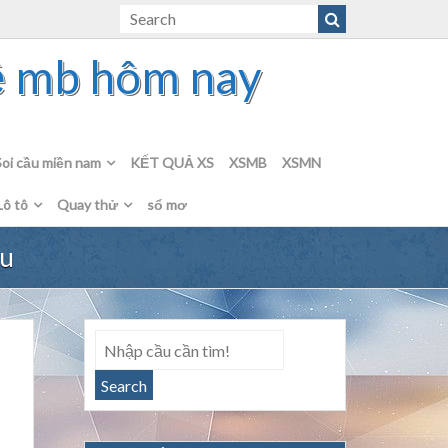
đề mb hôm nay
Soi cầu miền nam
KẾT QUẢ XS
XSMB
XSMN
ô tô
Quay thử
sổ mơ
ầu
Search