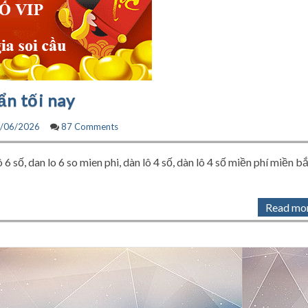
ẩn tối nay
/06/2026
87 Comments
lô 6 số, dan lo 6 so mien phi, dàn lô 4 số, dàn lô 4 số miền phí miền bắ
Read mo