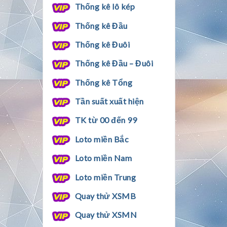
Thống kê lô kép
Thống kê Đầu
Thống kê Đuôi
Thống kê Đầu – Đuôi
Thống kê Tổng
Tần suất xuất hiện
TK từ 00 đến 99
Loto miền Bắc
Loto miền Nam
Loto miền Trung
Quay thử XSMB
Quay thử XSMN