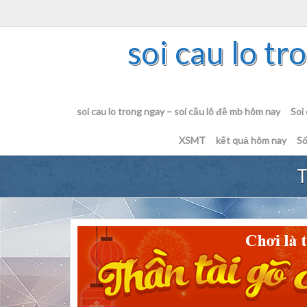
Skip
to
soi cau lo t
content
soi cau lo trong ngay – soi cầu lô đề mb hôm nay
Soi
XSMT
kết quả hôm nay
Sổ