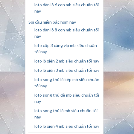
loto dàn lô 6 con mb siêu chuẩn tối
nay
Soi cầu miền bắc hôm nay
loto dàn lô 8 con mb siêu chuẩn tối
nay
loto cặp 3 càng víp mb siêu chuẩn
tối nay
loto lô xiên 2 mb siêu chuẩn tối nay
loto lô xiên 3 mb siêu chuẩn tối nay
loto song thủ lô kép mb siêu chuẩn
tối nay
loto song thủ đề mb siêu chuẩn tối
nay
loto song thủ lô mb siêu chuẩn tối
nay
loto lô xiên 4 mb siêu chuẩn tối nay