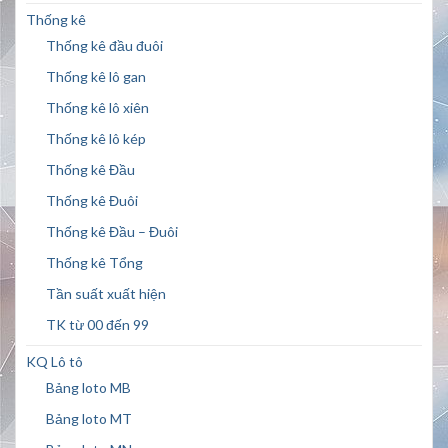
Thống kê
Thống kê đầu đuôi
Thống kê lô gan
Thống kê lô xiên
Thống kê lô kép
Thống kê Đầu
Thống kê Đuôi
Thống kê Đầu – Đuôi
Thống kê Tổng
Tần suất xuất hiện
TK từ 00 đến 99
KQ Lô tô
Bảng loto MB
Bảng loto MT