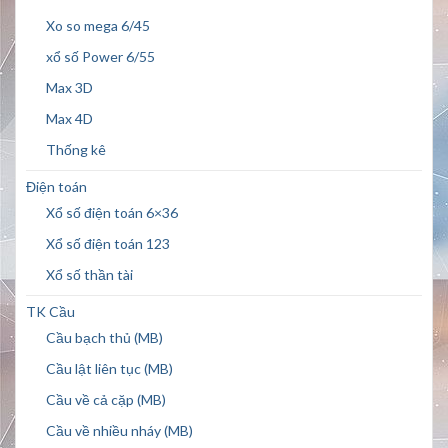
Xo so mega 6/45
xổ số Power 6/55
Max 3D
Max 4D
Thống kê
Điện toán
Xổ số điện toán 6×36
Xổ số điện toán 123
Xổ số thần tài
TK Cầu
Cầu bạch thủ (MB)
Cầu lật liên tục (MB)
Cầu về cả cặp (MB)
Cầu về nhiều nháy (MB)