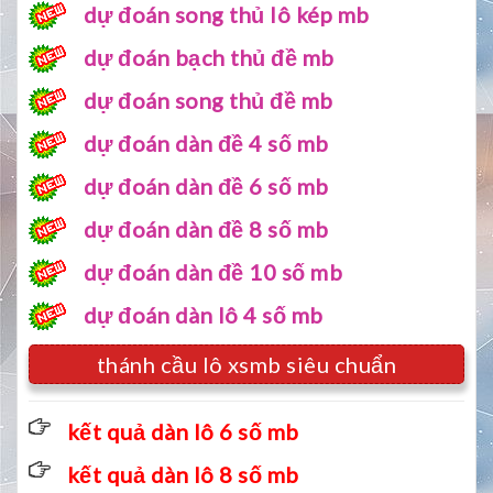
dự đoán song thủ lô kép mb
dự đoán bạch thủ đề mb
dự đoán song thủ đề mb
dự đoán dàn đề 4 số mb
dự đoán dàn đề 6 số mb
dự đoán dàn đề 8 số mb
dự đoán dàn đề 10 số mb
dự đoán dàn lô 4 số mb
thánh cầu lô xsmb siêu chuẩn
kết quả dàn lô 6 số mb
kết quả dàn lô 8 số mb