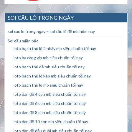
SOI CẦU LÔ TRONG NGÀY
soi cau lo trong ngay – soi cầu lô đề mb hôm nay
Soi cầu miền bắc
loto bạch thủ lô 2 nháy mb siêu chuẩn tối nay
loto ba càng víp mb siêu chuẩn tối nay
loto bạch thủ đề mb siêu chuẩn tối nay
loto bạch thủ lô kép mb siêu chuẩn tối nay
loto bạch thủ lô mb siêu chuẩn tối nay
loto dàn đề 4 con mb siêu chuẩn tối nay
loto dàn đề 6 con mb siêu chuẩn tối nay
loto dàn đề 8 con mb siêu chuẩn tối nay
loto dàn đề 10 con mb siêu chuẩn tối nay
loto dàn đề đầu đuôi mb siêu chuẩn tối nay