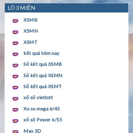
LÔ 3 MIỀN
XSMB
XSMN
XSMT
kết quả hôm nay
Sổ kết quả XSMB
Sổ kết quả XSMN
Sổ kết quả XSMT
xổ số vietlott
Xo so mega 6/45
xổ số Power 6/55
Max 3D