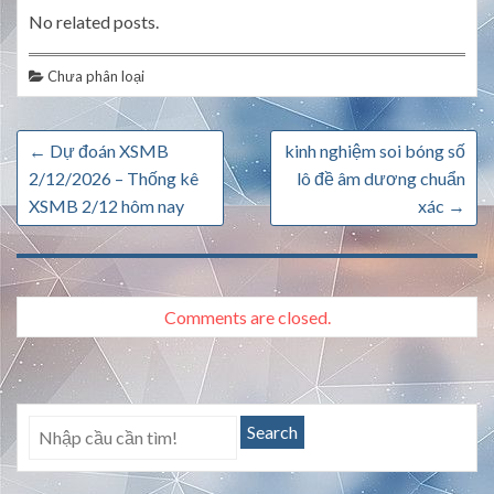
No related posts.
Chưa phân loại
←
Dự đoán XSMB
kinh nghiệm soi bóng số
2/12/2026 – Thống kê
lô đề âm dương chuẩn
XSMB 2/12 hôm nay
xác
→
Comments are closed.
Search