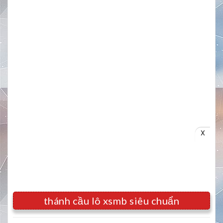
thánh cầu lô xsmb siêu chuẩn