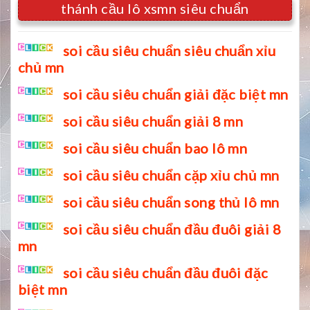
thánh cầu lô xsmn siêu chuẩn
soi cầu siêu chuẩn siêu chuẩn xỉu
chủ mn
soi cầu siêu chuẩn giải đặc biệt mn
soi cầu siêu chuẩn giải 8 mn
soi cầu siêu chuẩn bao lô mn
soi cầu siêu chuẩn cặp xỉu chủ mn
soi cầu siêu chuẩn song thủ lô mn
soi cầu siêu chuẩn đầu đuôi giải 8
mn
soi cầu siêu chuẩn đầu đuôi đặc
biệt mn