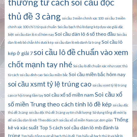
thưởng từ cách soi cầu độc
thủ đề 3 càng
soi cầu 3 miền chính xác 100
soi cầu 3 miền
chính xác 100 chỉ 1 từ quá chuẩn
Soi cầu bạch thủ lô dạng kép dựa vào giải đặc
Soi cầu dàn lô 6 số theo đầu
biệt
soi cầu dàn lô 6 số hôm nay
Soi cầu
Soi cầu lô
dàn lô mb bỏ chẵn khi đuôi kép
soi cầu dàn lô mb đánh là trúng
soi cầu lô đề chuẩn vào xem
kép ở giải 7
chốt mạnh tay nhé
Soi cầu lô đề chuẩn xác như cược thủ
Soi cầu miền bắc hôm nay
từ cách soi cầu đỉnh cao
Soi cầu miền bắc
soi cầu xsmt tỷ lệ trúng cao
soi cầu xsmt tỷ lệ trúng
Soi cầu xổ
soi cầu xổ số miền nam
cao cơ hội trong tầm tay
số miền Trung theo cách tính lô đề kép
soi cầu độc
thủ đề 3 càng
soi cầu độc thủ đề 3 càng uy tín chất lượng
Sử dụng tổng đề mới lạ
Thống
để soi cầu dàn lô mb
Theo dõi cách soi cầu xổ số miền Nam cực đơn giản
kê và xác suất
Top 5 cách soi cầu dàn lô mb đánh là
trúng
Tìm hiểu tổng quát về bạch thủ lô đề
Tìm hiểu về bạch thủ lô và bắt lô