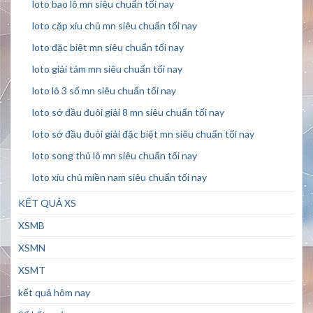
loto bao lô mn siêu chuẩn tối nay
loto cặp xíu chủ mn siêu chuẩn tối nay
loto đặc biệt mn siêu chuẩn tối nay
loto giải tám mn siêu chuẩn tối nay
loto lô 3 số mn siêu chuẩn tối nay
loto sớ đầu đuôi giải 8 mn siêu chuẩn tối nay
loto sớ đầu đuôi giải đặc biệt mn siêu chuẩn tối nay
loto song thủ lô mn siêu chuẩn tối nay
loto xíu chủ miền nam siêu chuẩn tối nay
KẾT QUẢ XS
XSMB
XSMN
XSMT
kết quả hôm nay