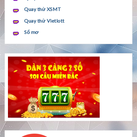
Quay thử XSMT
Quay thử Vietlott
Sổ mơ