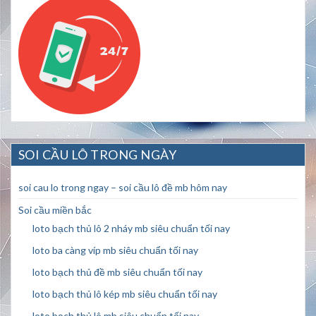
SOI CẦU LÔ TRONG NGÀY
soi cau lo trong ngay – soi cầu lô đề mb hôm nay
Soi cầu miền bắc
loto bạch thủ lô 2 nháy mb siêu chuẩn tối nay
loto ba càng víp mb siêu chuẩn tối nay
loto bạch thủ đề mb siêu chuẩn tối nay
loto bạch thủ lô kép mb siêu chuẩn tối nay
loto bạch thủ lô mb siêu chuẩn tối nay