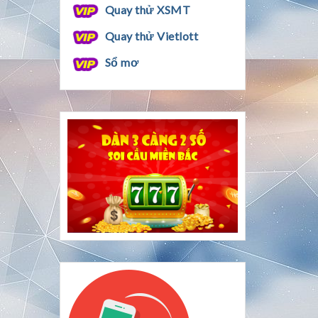
Quay thử XSMT
Quay thử Vietlott
Sổ mơ