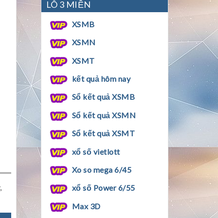
LÔ 3 MIỀN
XSMB
XSMN
XSMT
kết quả hôm nay
Sổ kết quả XSMB
Sổ kết quả XSMN
Sổ kết quả XSMT
xổ số vietlott
Xo so mega 6/45
,
xổ số Power 6/55
Max 3D