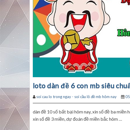
loto dàn đề 6 con mb siêu chu
soi cau lo trong ngay - soi cầu lô đề mb hôm nay
05
dàn đề 10 số bất bại hôm nay, xin số đề ba miền 
xin số đề 3 miền, dự đoán đề miền bắc hôm …