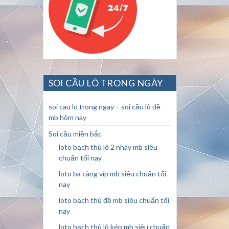
SOI CẦU LÔ TRONG NGÀY
soi cau lo trong ngay – soi cầu lô đề
mb hôm nay
Soi cầu miền bắc
loto bạch thủ lô 2 nháy mb siêu
chuẩn tối nay
loto ba càng víp mb siêu chuẩn tối
nay
loto bạch thủ đề mb siêu chuẩn tối
nay
loto bạch thủ lô kép mb siêu chuẩn