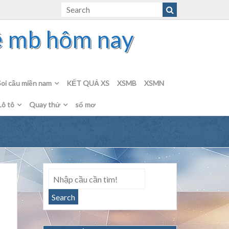
đề mb hôm nay
Soi cầu miền nam
KẾT QUẢ XS
XSMB
XSMN
ô tô
Quay thử
sổ mơ
Search