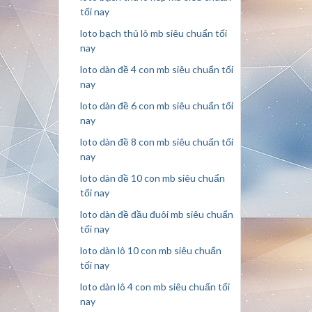
tối nay
loto bạch thủ lô mb siêu chuẩn tối
nay
loto dàn đề 4 con mb siêu chuẩn tối
nay
loto dàn đề 6 con mb siêu chuẩn tối
nay
loto dàn đề 8 con mb siêu chuẩn tối
nay
loto dàn đề 10 con mb siêu chuẩn
tối nay
loto dàn đề đầu đuôi mb siêu chuẩn
tối nay
loto dàn lô 10 con mb siêu chuẩn
tối nay
loto dàn lô 4 con mb siêu chuẩn tối
nay