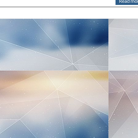
Read mo