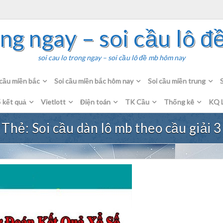
rong ngay – soi cầu lô 
soi cau lo trong ngay – soi cầu lô đề mb hôm nay
 cầu miền bắc
Soi cầu miền bắc hôm nay
Soi cầu miền trung
 kết quả
Vietlott
Điện toán
TK Cầu
Thống kê
KQ L
Thẻ:
Soi cầu dàn lô mb theo cầu giải 3