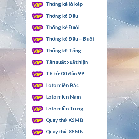
Thống kê lô kép
Thống kê Đầu
Thống kê Đuôi
Thống kê Đầu – Đuôi
Thống kê Tổng
Tần suất xuất hiện
TK từ 00 đến 99
Loto miền Bắc
Loto miền Nam
Loto miền Trung
Quay thử XSMB
Quay thử XSMN