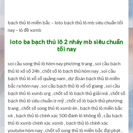
bạch thủ lô miền bắc – loto bạch thủ lô mb siêu chuẩn tối
nay – lô đề xsmb
loto ba bạch thủ lô 2 nháy mb siêu chuẩn
tối nay
soi cầu song thủ lô hôm nay phương trang , soi cầu bạch
thủ lô xổ số 24h , chốt số lô bạch thủ hôm nay , soi cầu
bạch thủ lô xổ số quảng nam , dự đoán bạch thủ lô miền
bắc ra hôm nay , soi cầu bạch thủ lô xổ số giang , soi cầu
bạch thủ lô xsmb org , chốt số lô bạch thủ giải mã , chốt số
bạch thủ lô siêu chuẩn ơ mỹ , chốt số lô bạch thủ phương
trang , chốt số song thủ lô xsmb ên , bạch thủ lô miền bắc
ok , bạch thủ lô chính xác 500 đánh lô không lỗ , cầu bạch
thủ lô xsmb chính xác xsmb , bạch thủ lô chính xác
youtube hôm nay , chốt số song thủ lô miền bắc đại phát ,