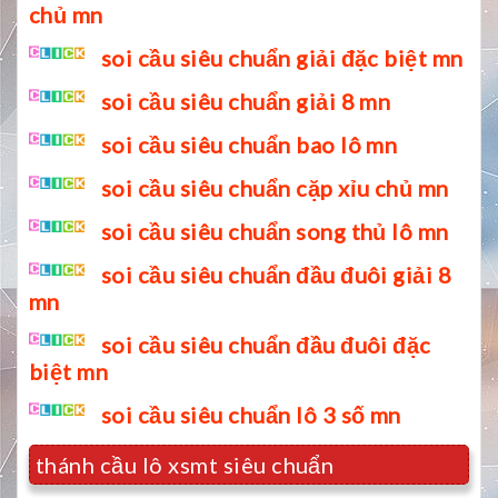
chủ mn
soi cầu siêu chuẩn giải đặc biệt mn
soi cầu siêu chuẩn giải 8 mn
soi cầu siêu chuẩn bao lô mn
soi cầu siêu chuẩn cặp xỉu chủ mn
soi cầu siêu chuẩn song thủ lô mn
soi cầu siêu chuẩn đầu đuôi giải 8
mn
soi cầu siêu chuẩn đầu đuôi đặc
biệt mn
soi cầu siêu chuẩn lô 3 số mn
thánh cầu lô xsmt siêu chuẩn