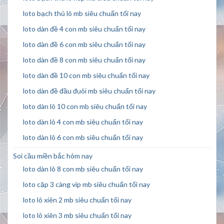
loto bạch thủ lô mb siêu chuẩn tối nay
loto dàn đề 4 con mb siêu chuẩn tối nay
loto dàn đề 6 con mb siêu chuẩn tối nay
loto dàn đề 8 con mb siêu chuẩn tối nay
loto dàn đề 10 con mb siêu chuẩn tối nay
loto dàn đề đầu đuôi mb siêu chuẩn tối nay
loto dàn lô 10 con mb siêu chuẩn tối nay
loto dàn lô 4 con mb siêu chuẩn tối nay
loto dàn lô 6 con mb siêu chuẩn tối nay
Soi cầu miền bắc hôm nay
loto dàn lô 8 con mb siêu chuẩn tối nay
loto cặp 3 càng víp mb siêu chuẩn tối nay
loto lô xiên 2 mb siêu chuẩn tối nay
loto lô xiên 3 mb siêu chuẩn tối nay