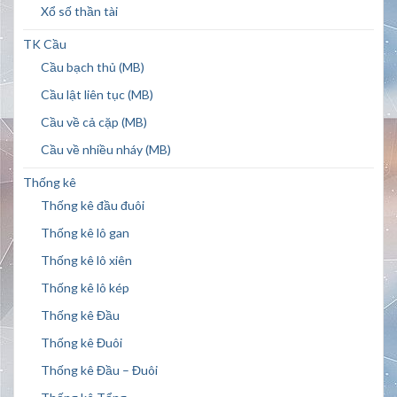
Xổ số thần tài
TK Cầu
Cầu bạch thủ (MB)
Cầu lật liên tục (MB)
Cầu về cả cặp (MB)
Cầu về nhiều nháy (MB)
Thống kê
Thống kê đầu đuôi
Thống kê lô gan
Thống kê lô xiên
Thống kê lô kép
Thống kê Đầu
Thống kê Đuôi
Thống kê Đầu – Đuôi