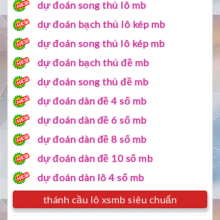
dự đoán song thủ lô mb
dự đoán bạch thủ lô kép mb
dự đoán song thủ lô kép mb
dự đoán bạch thủ đề mb
dự đoán song thủ đề mb
dự đoán dàn đề 4 số mb
dự đoán dàn đề 6 số mb
dự đoán dàn đề 8 số mb
dự đoán dàn đề 10 số mb
dự đoán dàn lô 4 số mb
thánh cầu lô xsmb siêu chuẩn