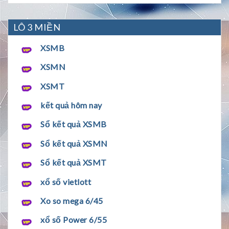
LÔ 3 MIỀN
XSMB
XSMN
XSMT
kết quả hôm nay
Sổ kết quả XSMB
Sổ kết quả XSMN
Sổ kết quả XSMT
xổ số vietlott
Xo so mega 6/45
xổ số Power 6/55