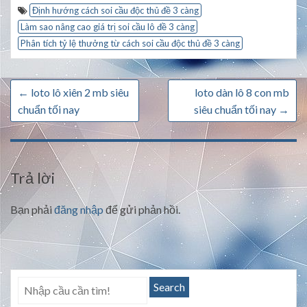
Định hướng cách soi cầu độc thủ đề 3 càng
Làm sao nâng cao giá trị soi cầu lô đề 3 càng
Phân tích tỷ lệ thưởng từ cách soi cầu độc thủ đề 3 càng
←
loto lô xiên 2 mb siêu
loto dàn lô 8 con mb
chuẩn tối nay
siêu chuẩn tối nay
→
Trả lời
Bạn phải
đăng nhập
để gửi phản hồi.
Search