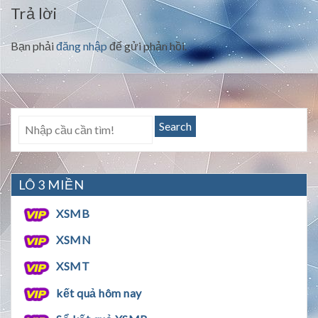
Trả lời
Bạn phải
đăng nhập
để gửi phản hồi.
Search
LÔ 3 MIỀN
XSMB
XSMN
XSMT
kết quả hôm nay