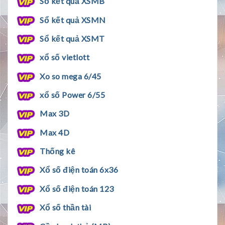
Sổ kết quả XSMB
Sổ kết quả XSMN
Sổ kết quả XSMT
xổ số vietlott
Xo so mega 6/45
xổ số Power 6/55
Max 3D
Max 4D
Thống kê
Xổ số điện toán 6x36
Xổ số điện toán 123
Xổ số thần tài