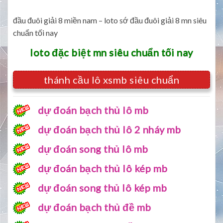
đầu đuôi giải 8 miền nam – loto sớ đầu đuôi giải 8 mn siêu
chuẩn tối nay
loto đặc biệt mn siêu chuẩn tối nay
thánh cầu lô xsmb siêu chuẩn
dự đoán bạch thủ lô mb
dự đoán bạch thủ lô 2 nháy mb
dự đoán song thủ lô mb
dự đoán bạch thủ lô kép mb
dự đoán song thủ lô kép mb
dự đoán bạch thủ đề mb