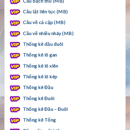
Cầu bạch thủ (MB)
Cầu lật liên tục (MB)
Cầu về cả cặp (MB)
Cầu về nhiều nháy (MB)
Thống kê đầu đuôi
Thống kê lô gan
Thống kê lô xiên
Thống kê lô kép
Thống kê Đầu
Thống kê Đuôi
Thống kê Đầu – Đuôi
Thống kê Tổng