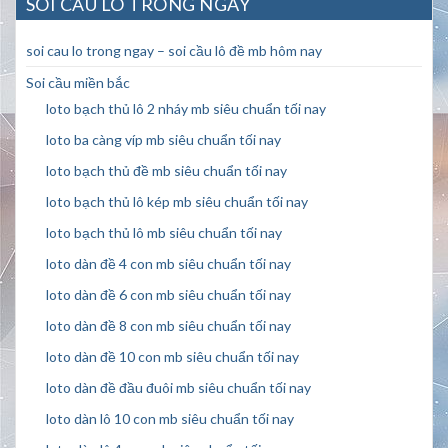
SOI CẦU LÔ TRONG NGÀY
soi cau lo trong ngay – soi cầu lô đề mb hôm nay
Soi cầu miền bắc
loto bạch thủ lô 2 nháy mb siêu chuẩn tối nay
loto ba càng víp mb siêu chuẩn tối nay
loto bạch thủ đề mb siêu chuẩn tối nay
loto bạch thủ lô kép mb siêu chuẩn tối nay
loto bạch thủ lô mb siêu chuẩn tối nay
loto dàn đề 4 con mb siêu chuẩn tối nay
loto dàn đề 6 con mb siêu chuẩn tối nay
loto dàn đề 8 con mb siêu chuẩn tối nay
loto dàn đề 10 con mb siêu chuẩn tối nay
loto dàn đề đầu đuôi mb siêu chuẩn tối nay
loto dàn lô 10 con mb siêu chuẩn tối nay