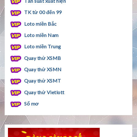
Tần suất xuất hiện
TK từ 00 đến 99
Loto miền Bắc
Loto miền Nam
Loto miền Trung
Quay thử XSMB
Quay thử XSMN
Quay thử XSMT
Quay thử Vietlott
Sổ mơ