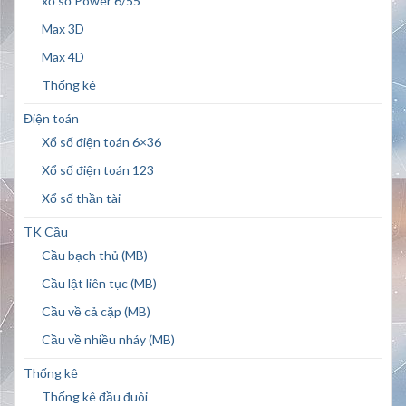
xổ số Power 6/55
Max 3D
Max 4D
Thống kê
Điện toán
Xổ số điện toán 6×36
Xổ số điện toán 123
Xổ số thần tài
TK Cầu
Cầu bạch thủ (MB)
Cầu lật liên tục (MB)
Cầu về cả cặp (MB)
Cầu về nhiều nháy (MB)
Thống kê
Thống kê đầu đuôi