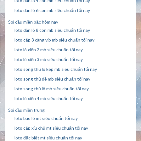
loto dàn lô 4 con mb siêu chuẩn tối nay
loto dàn lô 6 con mb siêu chuẩn tối nay
Soi cầu miền bắc hôm nay
loto dàn lô 8 con mb siêu chuẩn tối nay
loto cặp 3 càng víp mb siêu chuẩn tối nay
loto lô xiên 2 mb siêu chuẩn tối nay
loto lô xiên 3 mb siêu chuẩn tối nay
loto song thủ lô kép mb siêu chuẩn tối nay
loto song thủ đề mb siêu chuẩn tối nay
loto song thủ lô mb siêu chuẩn tối nay
loto lô xiên 4 mb siêu chuẩn tối nay
Soi cầu miền trung
loto bao lô mt siêu chuẩn tối nay
loto cặp xíu chủ mt siêu chuẩn tối nay
loto đặc biệt mt siêu chuẩn tối nay