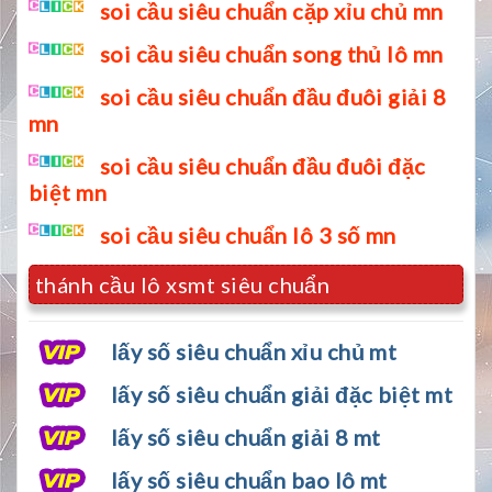
soi cầu siêu chuẩn cặp xỉu chủ mn
soi cầu siêu chuẩn song thủ lô mn
soi cầu siêu chuẩn đầu đuôi giải 8
mn
soi cầu siêu chuẩn đầu đuôi đặc
biệt mn
soi cầu siêu chuẩn lô 3 số mn
thánh cầu lô xsmt siêu chuẩn
lấy số siêu chuẩn xỉu chủ mt
lấy số siêu chuẩn giải đặc biệt mt
lấy số siêu chuẩn giải 8 mt
lấy số siêu chuẩn bao lô mt