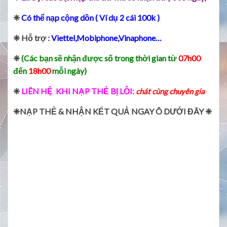
❈
Có thể nạp cộng dồn ( Ví dụ 2 cái 100k )
❈ Hỗ trợ :
Viettel,Mobiphone,Vinaphone…
❈
(Các bạn sẽ nhận được số trong thời gian từ
07h00
đến
18h00
mỗi ngày)
❈
LIÊN HỆ KHI NẠP THẺ BỊ LỖI:
chát cùng chuyên gia
❈NẠP THẺ & NHẬN KẾT QUẢ NGAY Ô DƯỚI ĐÂY ❈