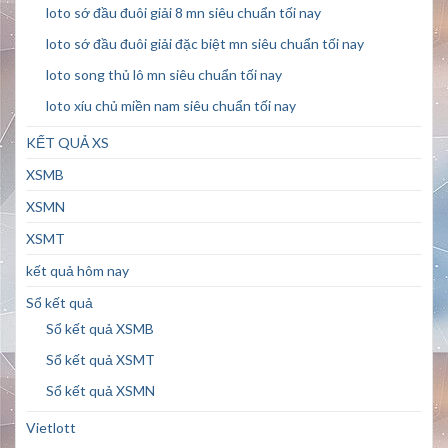
loto sớ đầu đuôi giải 8 mn siêu chuẩn tối nay
loto sớ đầu đuôi giải đặc biệt mn siêu chuẩn tối nay
loto song thủ lô mn siêu chuẩn tối nay
loto xíu chủ miền nam siêu chuẩn tối nay
KẾT QUẢ XS
XSMB
XSMN
XSMT
kết quả hôm nay
Sổ kết quả
Sổ kết quả XSMB
Sổ kết quả XSMT
Sổ kết quả XSMN
Vietlott