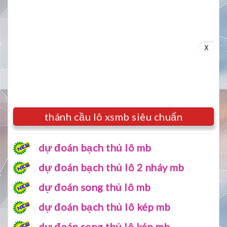
thánh cầu lô xsmb siêu chuẩn
dự đoán bạch thủ lô mb
dự đoán bạch thủ lô 2 nháy mb
dự đoán song thủ lô mb
dự đoán bạch thủ lô kép mb
dự đoán song thủ lô kép mb