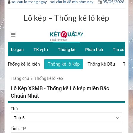
soi cau lo trong ngay - soi cầu lô đề mb hôm nay
05/05/2026
Lô kép – Thống kê lô kép