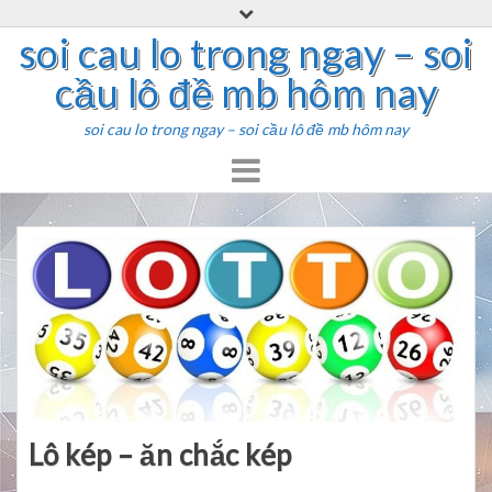
Skip
soi cau lo trong ngay – soi
to
content
cầu lô đề mb hôm nay
soi cau lo trong ngay – soi cầu lô đề mb hôm nay
Lô kép – ăn chắc kép