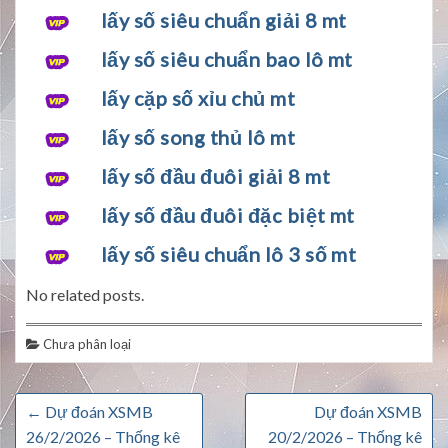
lấy số siêu chuẩn giải 8 mt
lấy số siêu chuẩn bao lô mt
lấy cặp số xỉu chủ mt
lấy số song thủ lô mt
lấy số đầu đuôi giải 8 mt
lấy số đầu đuôi đặc biệt mt
lấy số siêu chuẩn lô 3 số mt
No related posts.
Chưa phân loại
←
Dự đoán XSMB
Dự đoán XSMB
26/2/2026 – Thống kê
20/2/2026 – Thống kê