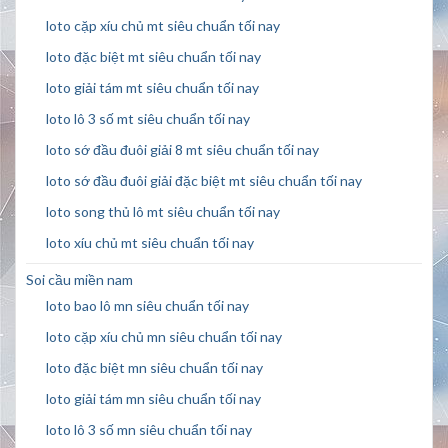
loto cặp xíu chủ mt siêu chuẩn tối nay
loto đặc biệt mt siêu chuẩn tối nay
loto giải tám mt siêu chuẩn tối nay
loto lô 3 số mt siêu chuẩn tối nay
loto sớ đầu đuôi giải 8 mt siêu chuẩn tối nay
loto sớ đầu đuôi giải đặc biệt mt siêu chuẩn tối nay
loto song thủ lô mt siêu chuẩn tối nay
loto xíu chủ mt siêu chuẩn tối nay
Soi cầu miền nam
loto bao lô mn siêu chuẩn tối nay
loto cặp xíu chủ mn siêu chuẩn tối nay
loto đặc biệt mn siêu chuẩn tối nay
loto giải tám mn siêu chuẩn tối nay
loto lô 3 số mn siêu chuẩn tối nay