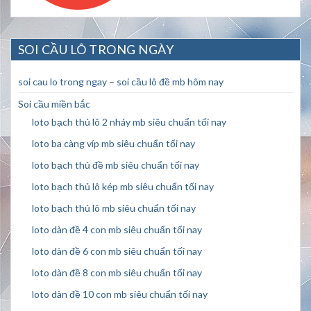
SOI CẦU LÔ TRONG NGÀY
soi cau lo trong ngay – soi cầu lô đề mb hôm nay
Soi cầu miền bắc
loto bạch thủ lô 2 nháy mb siêu chuẩn tối nay
loto ba càng víp mb siêu chuẩn tối nay
loto bạch thủ đề mb siêu chuẩn tối nay
loto bạch thủ lô kép mb siêu chuẩn tối nay
loto bạch thủ lô mb siêu chuẩn tối nay
loto dàn đề 4 con mb siêu chuẩn tối nay
loto dàn đề 6 con mb siêu chuẩn tối nay
loto dàn đề 8 con mb siêu chuẩn tối nay
loto dàn đề 10 con mb siêu chuẩn tối nay