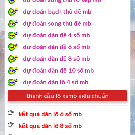
dự đoán bạch thủ đề mb
dự đoán song thủ đề mb
dự đoán dàn đề 4 số mb
dự đoán dàn đề 6 số mb
dự đoán dàn đề 8 số mb
dự đoán dàn đề 10 số mb
dự đoán dàn lô 4 số mb
thánh cầu lô xsmb siêu chuẩn
kết quả dàn lô 6 số mb
kết quả dàn lô 8 số mb