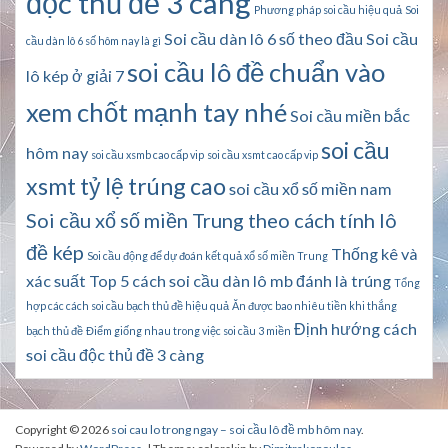
độc thủ đề 3 càng
Phương pháp soi cầu hiệu quả
Soi
Soi cầu dàn lô 6 số theo đầu
Soi cầu
cầu dàn lô 6 số hôm nay là gì
soi cầu lô đề chuẩn vào
lô kép ở giải 7
xem chốt mạnh tay nhé
Soi cầu miền bắc
soi cầu
hôm nay
soi cầu xsmb cao cấp vip
soi cầu xsmt cao cấp vip
xsmt tỷ lệ trúng cao
soi cầu xổ số miền nam
Soi cầu xổ số miền Trung theo cách tính lô
đề kép
Thống kê và
Soi cầu động để dự đoán kết quả xổ số miền Trung
xác suất
Top 5 cách soi cầu dàn lô mb đánh là trúng
Tổng
hợp các cách soi cầu bạch thủ đề hiệu quả
Ăn được bao nhiêu tiền khi thắng
Định hướng cách
bạch thủ đề
Điểm giống nhau trong việc soi cầu 3 miền
soi cầu độc thủ đề 3 càng
Copyright © 2026
soi cau lo trong ngay – soi cầu lô đề mb hôm nay
.