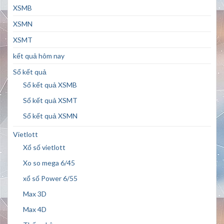
XSMB
XSMN
XSMT
kết quả hôm nay
Sổ kết quả
Sổ kết quả XSMB
Sổ kết quả XSMT
Sổ kết quả XSMN
Vietlott
Xổ số vietlott
Xo so mega 6/45
xổ số Power 6/55
Max 3D
Max 4D