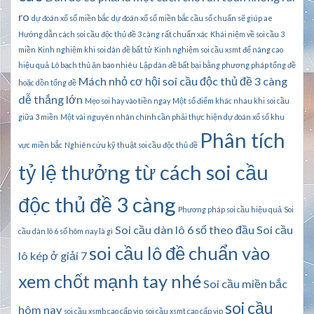
ro
dự đoán xổ số miền bắc
dự đoán xổ số miền bắc cầu số chuẩn sẽ giúp ae
Hướng dẫn cách soi cầu độc thủ đề 3 càng rất chuẩn xác
Khái niệm về soi cầu 3
miền
Kinh nghiệm khi soi dàn đề bất tử
Kinh nghiệm soi cầu xsmt để nâng cao
hiệu quả
Lô bạch thủ ăn bao nhiêu
Lập dàn đề bất bại bằng phương pháp tổng đề
Mách nhỏ cơ hội soi cầu độc thủ đề 3 càng
hoặc dồn tổng đề
dễ thắng lớn
Mẹo soi hay vào tiền ngay
Một số điểm khác nhau khi soi cầu
giữa 3 miền
Một vài nguyên nhân chính cần phải thực hiện dự đoán xổ số khu
Phân tích
vực miền bắc
Nghiên cứu kỹ thuật soi cầu độc thủ đề
tỷ lệ thưởng từ cách soi cầu
độc thủ đề 3 càng
Phương pháp soi cầu hiệu quả
Soi
Soi cầu dàn lô 6 số theo đầu
Soi cầu
cầu dàn lô 6 số hôm nay là gì
soi cầu lô đề chuẩn vào
lô kép ở giải 7
xem chốt mạnh tay nhé
Soi cầu miền bắc
soi cầu
hôm nay
soi cầu xsmb cao cấp vip
soi cầu xsmt cao cấp vip