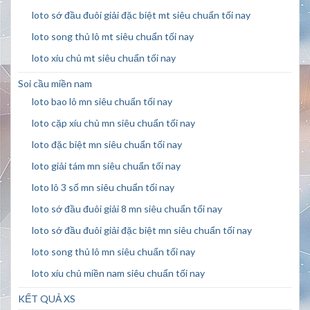
loto sớ đầu đuôi giải đặc biệt mt siêu chuẩn tối nay
loto song thủ lô mt siêu chuẩn tối nay
loto xíu chủ mt siêu chuẩn tối nay
Soi cầu miền nam
loto bao lô mn siêu chuẩn tối nay
loto cặp xíu chủ mn siêu chuẩn tối nay
loto đặc biệt mn siêu chuẩn tối nay
loto giải tám mn siêu chuẩn tối nay
loto lô 3 số mn siêu chuẩn tối nay
loto sớ đầu đuôi giải 8 mn siêu chuẩn tối nay
loto sớ đầu đuôi giải đặc biệt mn siêu chuẩn tối nay
loto song thủ lô mn siêu chuẩn tối nay
loto xíu chủ miền nam siêu chuẩn tối nay
KẾT QUẢ XS