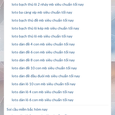
loto bạch thủ lô 2 nháy mb siêu chuẩn tối nay
loto ba càng víp mb siêu chuẩn tối nay
loto bạch thủ đề mb siêu chuẩn tối nay
loto bạch thủ lô kép mb siêu chuẩn tối nay
loto bạch thủ lô mb siêu chuẩn tối nay
loto dàn đề 4 con mb siêu chuẩn tối nay
loto dàn đề 6 con mb siêu chuẩn tối nay
loto dàn đề 8 con mb siêu chuẩn tối nay
loto dàn đề 10 con mb siêu chuẩn tối nay
loto dàn đề đầu đuôi mb siêu chuẩn tối nay
loto dàn lô 10 con mb siêu chuẩn tối nay
loto dàn lô 4 con mb siêu chuẩn tối nay
loto dàn lô 6 con mb siêu chuẩn tối nay
Soi cầu miền bắc hôm nay