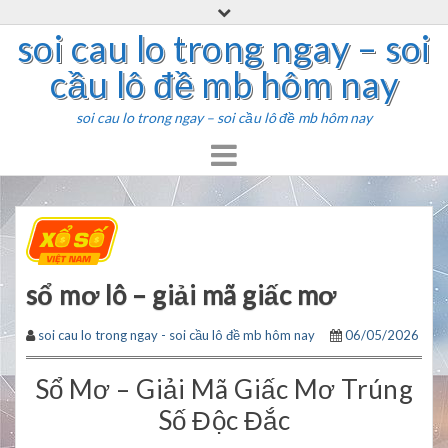
Skip
soi cau lo trong ngay – soi
to
content
cầu lô đề mb hôm nay
soi cau lo trong ngay – soi cầu lô đề mb hôm nay
sổ mơ lô – giải mã giấc mơ
soi cau lo trong ngay - soi cầu lô đề mb hôm nay
06/05/2026
Sổ Mơ – Giải Mã Giấc Mơ Trúng
Số Độc Đắc