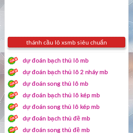
thánh cầu lô xsmb siêu chuẩn
dự đoán bạch thủ lô mb
dự đoán bạch thủ lô 2 nháy mb
dự đoán song thủ lô mb
dự đoán bạch thủ lô kép mb
dự đoán song thủ lô kép mb
dự đoán bạch thủ đề mb
dự đoán song thủ đề mb