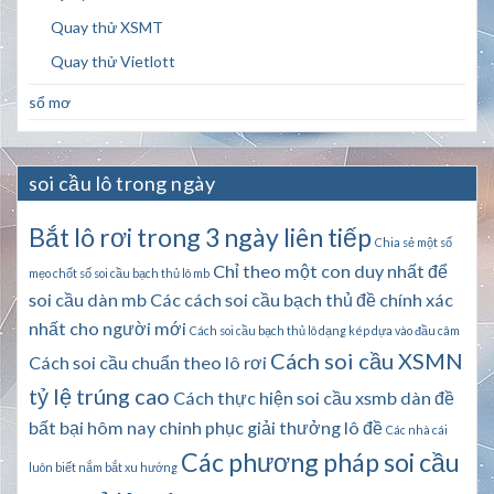
Quay thử XSMT
Quay thử Vietlott
sổ mơ
soi cầu lô trong ngày
Bắt lô rơi trong 3 ngày liên tiếp
Chia sẻ một số
Chỉ theo một con duy nhất để
mẹo chốt số soi cầu bạch thủ lô mb
soi cầu dàn mb
Các cách soi cầu bạch thủ đề chính xác
nhất cho người mới
Cách soi cầu bạch thủ lô dạng kép dựa vào đầu câm
Cách soi cầu XSMN
Cách soi cầu chuẩn theo lô rơi
tỷ lệ trúng cao
Cách thực hiện soi cầu xsmb dàn đề
bất bại hôm nay chinh phục giải thưởng lô đề
Các nhà cái
Các phương pháp soi cầu
luôn biết nắm bắt xu hướng