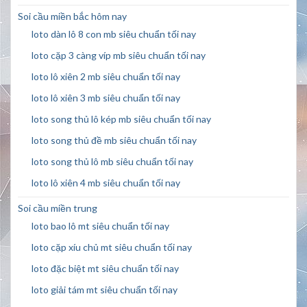
Soi cầu miền bắc hôm nay
loto dàn lô 8 con mb siêu chuẩn tối nay
loto cặp 3 càng víp mb siêu chuẩn tối nay
loto lô xiên 2 mb siêu chuẩn tối nay
loto lô xiên 3 mb siêu chuẩn tối nay
loto song thủ lô kép mb siêu chuẩn tối nay
loto song thủ đề mb siêu chuẩn tối nay
loto song thủ lô mb siêu chuẩn tối nay
loto lô xiên 4 mb siêu chuẩn tối nay
Soi cầu miền trung
loto bao lô mt siêu chuẩn tối nay
loto cặp xíu chủ mt siêu chuẩn tối nay
loto đặc biệt mt siêu chuẩn tối nay
loto giải tám mt siêu chuẩn tối nay