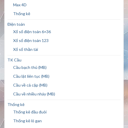
Max 4D
Thống kê
Điện toán
Xổ số điện toán 6×36
Xổ số điện toán 123
Xổ số thần tài
TK Cầu
Cầu bạch thủ (MB)
Cầu lật liên tục (MB)
Cầu về cả cặp (MB)
Cầu về nhiều nháy (MB)
Thống kê
Thống kê đầu đuôi
Thống kê lô gan