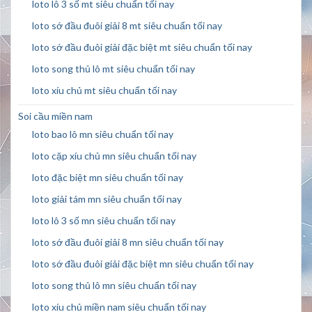
loto lô 3 số mt siêu chuẩn tối nay
loto sớ đầu đuôi giải 8 mt siêu chuẩn tối nay
loto sớ đầu đuôi giải đặc biệt mt siêu chuẩn tối nay
loto song thủ lô mt siêu chuẩn tối nay
loto xíu chủ mt siêu chuẩn tối nay
Soi cầu miền nam
loto bao lô mn siêu chuẩn tối nay
loto cặp xíu chủ mn siêu chuẩn tối nay
loto đặc biệt mn siêu chuẩn tối nay
loto giải tám mn siêu chuẩn tối nay
loto lô 3 số mn siêu chuẩn tối nay
loto sớ đầu đuôi giải 8 mn siêu chuẩn tối nay
loto sớ đầu đuôi giải đặc biệt mn siêu chuẩn tối nay
loto song thủ lô mn siêu chuẩn tối nay
loto xíu chủ miền nam siêu chuẩn tối nay