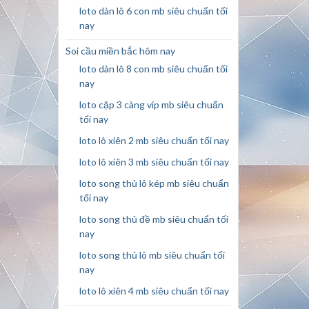
loto dàn lô 6 con mb siêu chuẩn tối
nay
Soi cầu miền bắc hôm nay
loto dàn lô 8 con mb siêu chuẩn tối
nay
loto cặp 3 càng víp mb siêu chuẩn
tối nay
loto lô xiên 2 mb siêu chuẩn tối nay
loto lô xiên 3 mb siêu chuẩn tối nay
loto song thủ lô kép mb siêu chuẩn
tối nay
loto song thủ đề mb siêu chuẩn tối
nay
loto song thủ lô mb siêu chuẩn tối
nay
loto lô xiên 4 mb siêu chuẩn tối nay