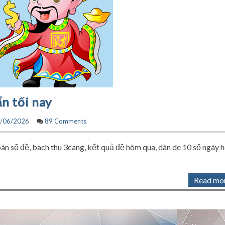
ẩn tối nay
/06/2026
89 Comments
oán số đề, bach thu 3cang, kết quả đề hôm qua, dàn de 10 số ngày
Read mo