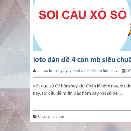
loto dàn đề 4 con mb siêu chu
soi cau lo trong ngay - soi cầu lô đề mb hôm nay
07
kết quả số đề hôm nay, dự đoán lô hôm nay, dự đ
nay, soi cầu đề miền bắc hôm nay, xin số de …
Chưa phân loại