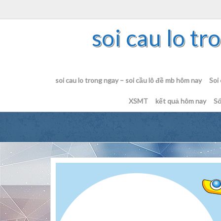
Skip
to
soi cau lo t
content
soi cau lo trong ngay – soi cầu lô đề mb hôm nay
Soi
XSMT
kết quả hôm nay
Sổ