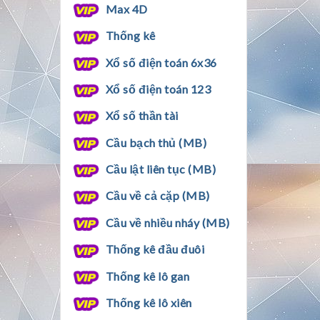
Max 4D
Thống kê
Xổ số điện toán 6x36
Xổ số điện toán 123
Xổ số thần tài
Cầu bạch thủ (MB)
Cầu lật liên tục (MB)
Cầu về cả cặp (MB)
Cầu về nhiều nháy (MB)
Thống kê đầu đuôi
Thống kê lô gan
Thống kê lô xiên