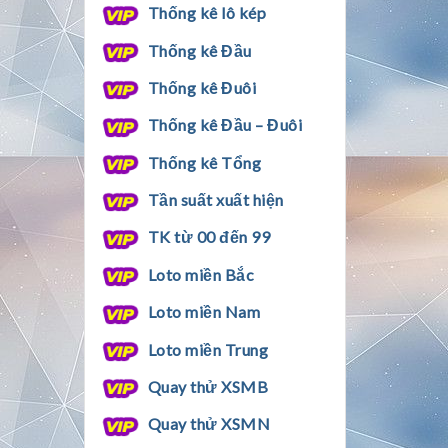
Thống kê lô kép
Thống kê Đầu
Thống kê Đuôi
Thống kê Đầu – Đuôi
Thống kê Tổng
Tần suất xuất hiện
TK từ 00 đến 99
Loto miền Bắc
Loto miền Nam
Loto miền Trung
Quay thử XSMB
Quay thử XSMN